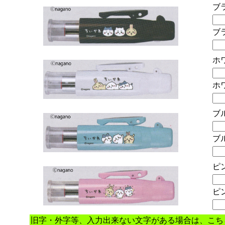
ブ
ブ
ホ
ホ
ブ
ブ
ピ
ピ
旧字・外字等、入力出来ない文字がある場合は、こち