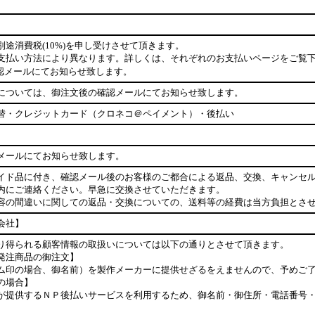
途消費税(10%)を申し受けさせて頂きます。
支払い方法により異なります。詳しくは、それぞれのお支払いページをご覧
認メールにてお知らせ致します。
については、御注文後の確認メールにてお知らせ致します。
替・クレジットカード（クロネコ＠ペイメント）・後払い
メールにてお知らせ致します。
イド品に付き、確認メール後のお客様のご都合による返品、交換、キャンセ
内にご連絡ください。早急に交換させていただきます。
容の間違いに関しての返品・交換についての、送料等の経費は当方負担とさ
会社】
り得られる顧客情報の取扱いについては以下の通りとさせて頂きます。
発注商品の御注文】
ム印の場合、御名前）を製作メーカーに提供せざるをえませんので、予めご
の場合】
が提供するＮＰ後払いサービスを利用するため、御名前・御住所・電話番号