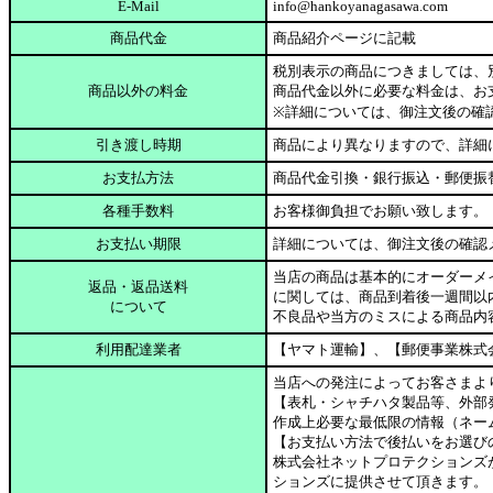
E-Mail
info@hankoyanagasawa.com
商品代金
商品紹介ページに記載
税別表示の商品につきましては、別
商品以外の料金
商品代金以外に必要な料金は、お
※詳細については、御注文後の確
引き渡し時期
商品により異なりますので、詳細
お支払方法
商品代金引換・銀行振込・郵便振
各種手数料
お客様御負担でお願い致します。
お支払い期限
詳細については、御注文後の確認
当店の商品は基本的にオーダーメ
返品・返品送料
に関しては、商品到着後一週間以
について
不良品や当方のミスによる商品内
利用配達業者
【ヤマト運輸】、【郵便事業株式
当店への発注によってお客さまよ
【表札・シャチハタ製品等、外部
作成上必要な最低限の情報（ネー
【お支払い方法で後払いをお選び
株式会社ネットプロテクションズ
ションズに提供させて頂きます。