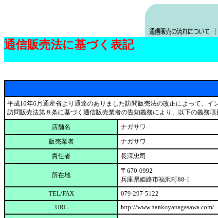
通信販売法に基づく表記
平成10年6月通産省より通達のありました訪問販売法の改正によって、イ
訪問販売法第８条に基づく通信販売業者の告知義務により、以下の義務項
店舗名
ナガサワ
販売業者
ナガサワ
責任者
長澤忠司
〒670-0992
所在地
兵庫県姫路市福沢町88-1
TEL/FAX
079-297-5122
URL
http://www.hankoyanagasawa.com/